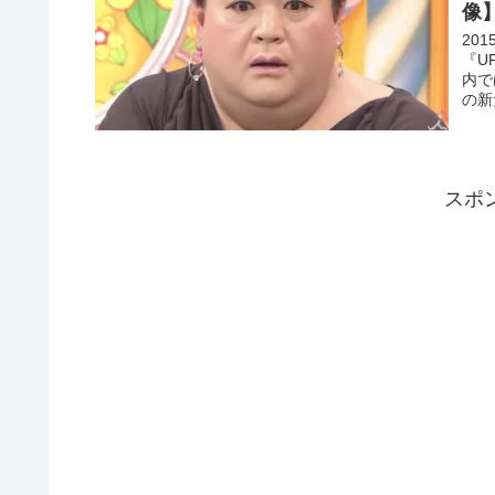
像
20
『U
内で
の新
スポ