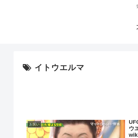
イトウエルマ
U
お笑い
ウ
w