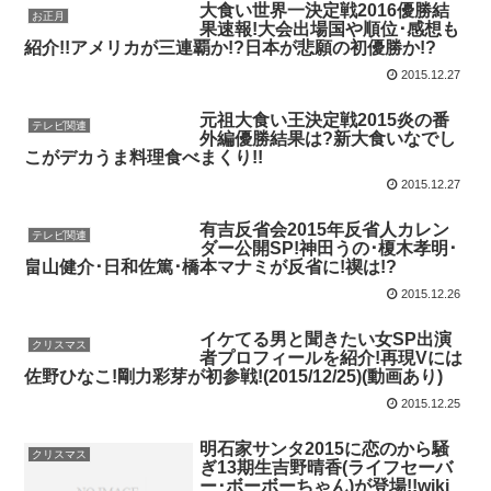
大食い世界一決定戦2016優勝結
お正月
果速報!大会出場国や順位･感想も
紹介!!アメリカが三連覇か!?日本が悲願の初優勝か!?
2015.12.27
元祖大食い王決定戦2015炎の番
テレビ関連
外編優勝結果は?新大食いなでし
こがデカうま料理食べまくり!!
2015.12.27
有吉反省会2015年反省人カレン
テレビ関連
ダー公開SP!神田うの･榎木孝明･
畠山健介･日和佐篤･橋本マナミが反省に!禊は!?
2015.12.26
イケてる男と聞きたい女SP出演
クリスマス
者プロフィールを紹介!再現Vには
佐野ひなこ!剛力彩芽が初参戦!(2015/12/25)(動画あり)
2015.12.25
明石家サンタ2015に恋のから騒
クリスマス
ぎ13期生吉野晴香(ライフセーバ
ー･ボーボーちゃん)が登場!!wiki