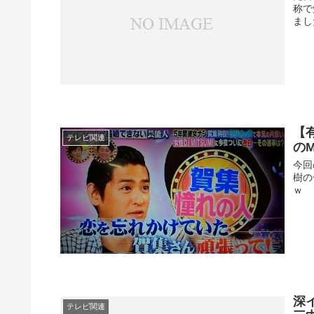
称で
まし
【
テレビ関連
の
今回
樹の
ｗ
深
テレビ関連