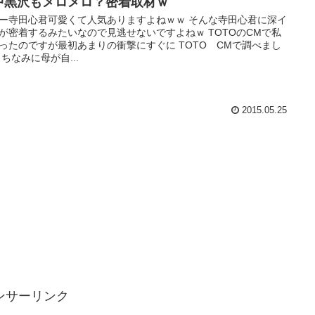
中黒沢もメロメロ？密着取材ｗ
ー寺田心君可愛くて人気ありますよねｗｗ そんな寺田心君に深イ
が密着するみたいなので見逃せないですよねｗ TOTOのCMで私
ったのですが最初あまりの衝撃にすぐに TOTO CMで調べまし
 ちなみに母が自...
2015.05.25
ンサーリンク