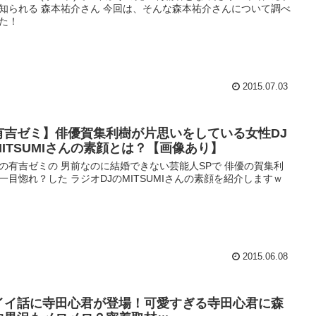
知られる 森本祐介さん 今回は、そんな森本祐介さんについて調べ
た！
2015.07.03
有吉ゼミ】俳優賀集利樹が片思いをしている女性DJ
MITSUMIさんの素顔とは？【画像あり】
の有吉ゼミの 男前なのに結婚できない芸能人SPで 俳優の賀集利
一目惚れ？した ラジオDJのMITSUMIさんの素顔を紹介しますｗ
2015.06.08
イイ話に寺田心君が登場！可愛すぎる寺田心君に森