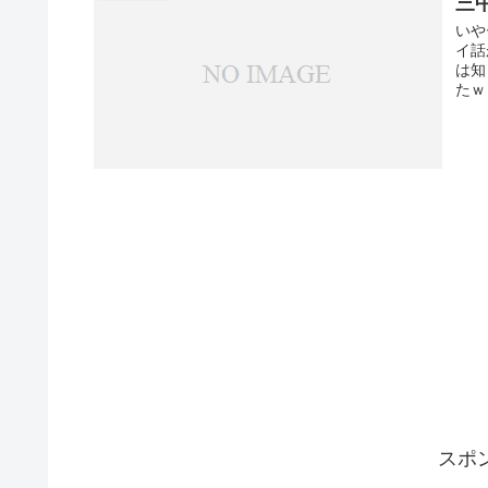
三
いや
イ話
は知
たｗ
スポ