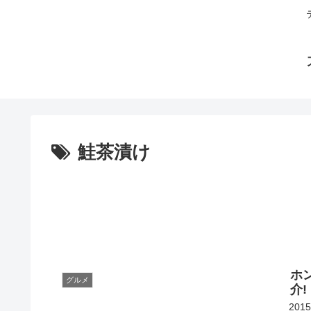
鮭茶漬け
ホ
グルメ
介!
20