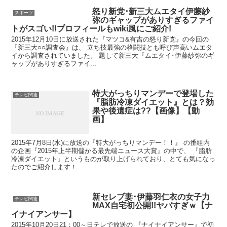
怒り新党･新三大ムエタイ伊藤紗
スポーツ
弥のギャップがありすぎるファイ
トがスゴい!!プロフィールもwiki風にご紹介!
2015年12月10日に放送された『マツコ&有吉の怒り新党』の今回の
『新三大○○調査会』は、 立ち技最強の格闘技とも呼び声高いムエタ
イから調査されていました。 題して新三大『ムエタイ･伊藤紗弥のギ
ャップがありすぎるファイ...
特大がっちりマンデーで登場した
テレビ関連
『脂肪冷凍ダイエット』とは？効
果や後遺症は??【画像】【動
画】
2015年7月8日(水)に放送の『特大がっちりマンデー！！』 の番組内
の企画『2015年上半期儲かる最先端ニュース大賞』の中で、 『脂肪
冷凍ダイエット』というものが取り上げられており、とても気になっ
たのでご紹介します！
新セレブ妻･伊藤羽仁衣の女子力
テレビ関連
MAX自宅初公開!!ヤバすぎｗ【ナ
イナイアンサー】
2015年10月20日21：00～日テレで放送の 『ナイナイアンサー』で初