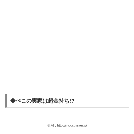
◆ぺこの実家は超金持ち!?
引用：http://imgcc.naver.jp/