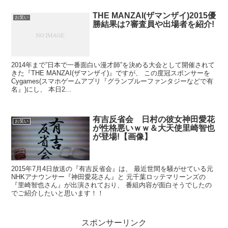
THE MANZAI(ザマンザイ)2015優
お笑い
勝結果は?審査員や出場者を紹介!
2014年まで”日本で一番面白い漫才師”を決める大会として開催されて
きた『THE MANZAI(ザマンザイ)』ですが、 この度冠スポンサーを
Cygames(スマホゲームアプリ『グランブルーファンタジーなどで有
名』)にし、 本日2...
有吉反省会 日村の彼女神田愛花
お笑い
が性格悪いｗｗ＆大天使里崎智也
が登場!【画像】
2015年7月4日放送の『有吉反省会』は、 最近世間を騒がせている元
NHKアナウンサー『神田愛花さん』と 元千葉ロッテマリーンズの
『里崎智也さん』が出演されており、 番組内容が面白そうでしたの
でご紹介したいと思います！！
スポンサーリンク