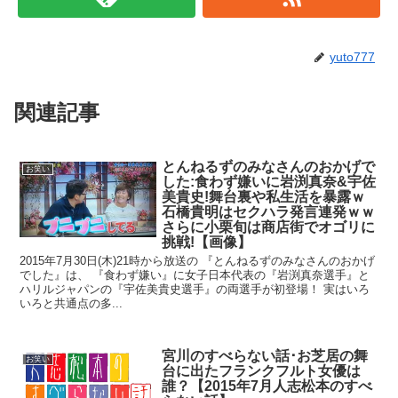
yuto777
関連記事
とんねるずのみなさんのおかげで
お笑い
した:食わず嫌いに岩渕真奈&宇佐
美貴史!舞台裏や私生活を暴露ｗ
石橋貴明はセクハラ発言連発ｗｗ
さらに小栗旬は商店街でオゴリに
挑戦!【画像】
2015年7月30日(木)21時から放送の 『とんねるずのみなさんのおかげ
でした』は、 『食わず嫌い』に女子日本代表の『岩渕真奈選手』と
ハリルジャパンの『宇佐美貴史選手』の両選手が初登場！ 実はいろ
いろと共通点の多...
宮川のすべらない話･お芝居の舞
お笑い
台に出たフランクフルト女優は
誰？【2015年7月人志松本のすべ