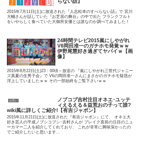
らない話】
2015年7月11日(土)に放送された『人志松本のすべらない話』で 宮川
大輔さんが話していた『お芝居の舞台』の中で出た フランクフルト
をいやらしく食べていた大御所女優とは誰なのか調べてみました！
24時間テレビ2015嵐にしやがれ
お笑い
V6岡田准一のガチホモ発覚ｗｗ
伊野尾慧好き過ぎてヤバイｗ【画
像】
2015年8月22日(土)23：00頃～放送の 『嵐にしやがれ三世代ジャニー
ズ真夏の生男子会』で V6の岡田准一さんにまさかのガチホモ疑惑が
浮上していましたｗｗ その一部始終をご覧下さいｗｗ
ノブコブ吉村注目オネエ･ユッテ
お笑い
ィえるえる＆益荒おの子って誰?
wiki風に詳しくご紹介!【有吉ジャポン】
2015年11月21日(土)に放送された『有吉ジャポン』にて、 オネエ大
好き芸人の平成ノブシコブシ･吉村さんが ブレイク直前の注目のニュ
ーカマー二人を紹介してくれており、 これが非常に興味深かったの
でご紹介したいと思います...