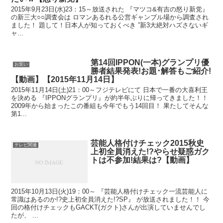
2015年9月23日(水)23：15～放送された 『マツコ&有吉の怒り新党』
の新三大○○調査会は ロマンあるれる公営ギャンブル場から調査され
ました！ 題して！日本人が知っておくべき ”新3大絶対ハズさないギ
ャ...
第14回IPPON(一本)グランプリ優
お笑い
勝者結果発表!お題･解答もご紹介!
【動画】【2015年11月14日】
2015年11月14日(土)21：00～フジテレビにて 日本で一番の大喜利王
を決める 『IPPONグランプリ』が約半年ぶりに帰ってきました！！
2009年から始まったこの番組も今年でもう14回目！ 果たしてそんな
第1...
芸能人格付けチェック2015秋史
テレビ関連
上初全員消えた!?やらせ疑惑ガク
トは不参加!結果は?【動画】
2015年10月13日(火)19：00～ 『芸能人格付けチェック一流芸能人に
常識はあるのか!?史上初全員消えた!?SP』 が放送されました！！ 今
回の格付けチェックもGACKT(ガクト)さんが出演していませんでし
たが、 ...