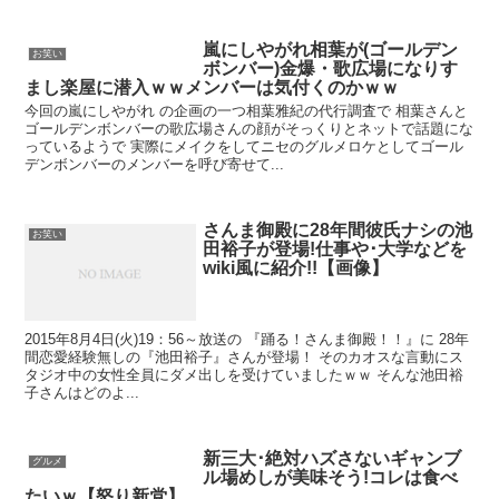
嵐にしやがれ相葉が(ゴールデン
お笑い
ボンバー)金爆・歌広場になりす
まし楽屋に潜入ｗｗメンバーは気付くのかｗｗ
今回の嵐にしやがれ の企画の一つ相葉雅紀の代行調査で 相葉さんと
ゴールデンボンバーの歌広場さんの顔がそっくりとネットで話題にな
っているようで 実際にメイクをしてニセのグルメロケとしてゴール
デンボンバーのメンバーを呼び寄せて...
さんま御殿に28年間彼氏ナシの池
お笑い
田裕子が登場!仕事や･大学などを
wiki風に紹介!!【画像】
2015年8月4日(火)19：56～放送の 『踊る！さんま御殿！！』に 28年
間恋愛経験無しの『池田裕子』さんが登場！ そのカオスな言動にス
タジオ中の女性全員にダメ出しを受けていましたｗｗ そんな池田裕
子さんはどのよ...
新三大･絶対ハズさないギャンブ
グルメ
ル場めしが美味そう!コレは食べ
たいｗ【怒り新党】