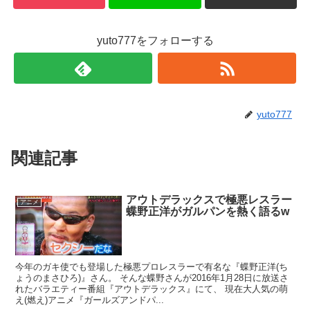
yuto777をフォローする
yuto777
関連記事
アウトデラックスで極悪レスラー
アニメ
蝶野正洋がガルパンを熱く語るw
今年のガキ使でも登場した極悪プロレスラーで有名な『蝶野正洋(ち
ょうのまさひろ)』さん。 そんな蝶野さんが2016年1月28日に放送さ
れたバラエティー番組『アウトデラックス』にて、 現在大人気の萌
え(燃え)アニメ『ガールズアンドパ...