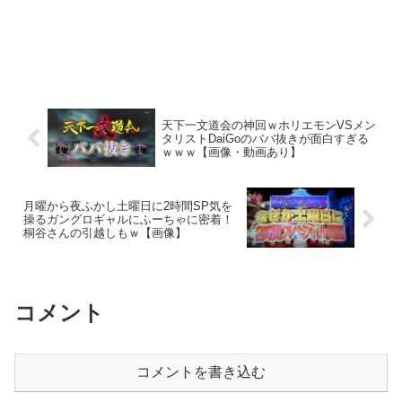
天下一文道会の神回ｗホリエモンVSメン
タリストDaiGoのババ抜きが面白すぎる
ｗｗｗ【画像・動画あり】
月曜から夜ふかし土曜日に2時間SP気を
操るガングロギャルにふーちゃに密着！
桐谷さんの引越しもｗ【画像】
コメント
コメントを書き込む