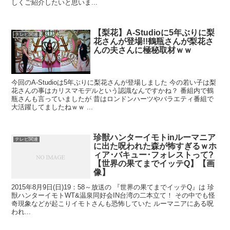
しくご紹介したいと思いま...
【梨花】A-Studioに5年ぶりに梨
テレビ関連
花さんが登場!!鶴瓶さんが梨花さ
んの夫さんに極秘取材ｗｗ
今回のA-Studioは5年ぶりに梨花さんが登場しました 今の若い子は梨
花さんの事はカリスマモデルという認識なんですかね？ 番組内で鶴
瓶さんも言っていましたが 昔はロンドンハーツやバラエティ番組で
大活躍してましたねｗｗ ...
珍獣ハンターイモトinルーマニア
テレビ関連
に出た呪われた森が怖すぎるｗホ
ィア･バキュー･フォレストって?
【世界の果てまでイッテQ】【画
像】
2015年8月9日(日)19：58～放送の 『世界の果てまでイッテQ』は 珍
獣ハンターイモトWT&温泉同好会IN台湾の二本立て！ その中でも怪
奇現象などが起こりイモトさんも恐怖していた ルーマニアにある呪
われ...