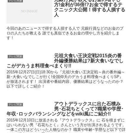
テレビ関連
方!金利が36倍!?お金で得するテ
クニック大公開！得する人損する
人
今回のあのニュースで得する人損する人で 元銀行員などのお金のプ
ロの人たちが教える 誰でも真似できるお金の増やし方を紹介しま
す！
元祖大食い王決定戦2015炎の番
テレビ関連
外編優勝結果は?新大食いなでし
こがデカうま料理食べまくり!!
2015年12月27日(日)18:30から『元祖!大食い王決定戦～炎の番外編～
新･大食いなでしこが行く!全国仰天のデカうま料理食べまくりSP』
が放送されます！ 出演者や番組内容、優勝結果はどうなったのか？
以下で詳しくご紹介！
アウトデラックスに出た石積み
テレビ関連
男･石花ちとくって?職業や学歴･
年収･ロックバランシングなどをwiki風にご紹介!!
2015年12月10日に放送される『アウトデラックス』に 石を積まずに
はいられない男『石花ちとく』さんという方が出演されるようです。
一体この方はどういった人物なのか？ 職業や年齢･学歴など以下で詳