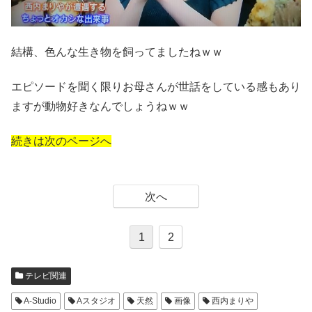
結構、色んな生き物を飼ってましたねｗｗ
エピソードを聞く限りお母さんが世話をしている感もあり
ますが動物好きなんでしょうねｗｗ
続きは次のページへ
次へ
1
2
テレビ関連
A-Studio
Aスタジオ
天然
画像
西内まりや