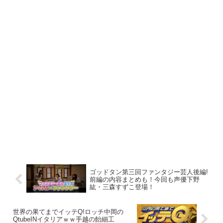
ゴッドタン第三回ファンタジー芸人後編!
前編の内容まとめも！今回も声優下野
紘・三森すずこ登場！
世界の果てまでイッテQ!ロッチ中岡の
QtubeINイタリアｗｗ手越の飴細工