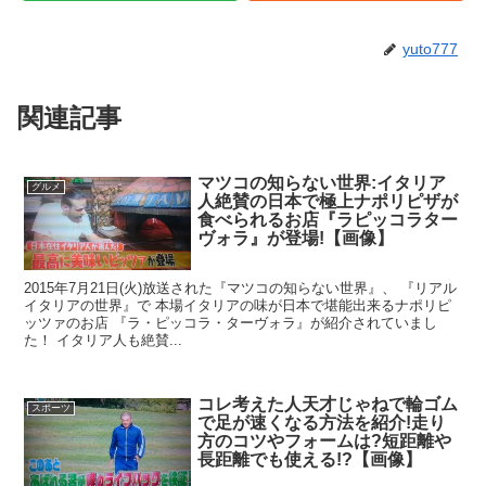
yuto777
関連記事
マツコの知らない世界:イタリア
グルメ
人絶賛の日本で極上ナポリピザが
食べられるお店『ラピッコラター
ヴォラ』が登場!【画像】
2015年7月21日(火)放送された『マツコの知らない世界』、 『リアル
イタリアの世界』で 本場イタリアの味が日本で堪能出来るナポリピ
ッツァのお店 『ラ・ピッコラ・ターヴォラ』が紹介されていまし
た！ イタリア人も絶賛...
コレ考えた人天才じゃねで輪ゴム
スポーツ
で足が速くなる方法を紹介!走り
方のコツやフォームは?短距離や
長距離でも使える!?【画像】