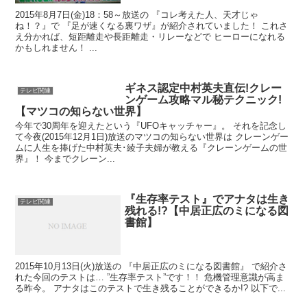
2015年8月7日(金)18：58～放送の 『コレ考えた人、天才じゃ
ね！？』で 『足が速くなる裏ワザ』が紹介されていました！ これさ
え分かれば、短距離走や長距離走・リレーなどで ヒーローになれる
かもしれません！ ...
ギネス認定中村英夫直伝!クレー
テレビ関連
ンゲーム攻略マル秘テクニック!
【マツコの知らない世界】
今年で30周年を迎えたという『UFOキャッチャー』。 それを記念し
て今夜(2015年12月1日)放送のマツコの知らない世界は クレーンゲー
ムに人生を捧げた中村英夫･綾子夫婦が教える『クレーンゲームの世
界』！ 今までクレーン...
『生存率テスト』でアナタは生き
テレビ関連
残れる!?【中居正広のミになる図
書館】
2015年10月13日(火)放送の 『中居正広のミになる図書館』 で紹介さ
れた今回のテストは… ”生存率テスト”です！！ 危機管理意識が高ま
る昨今。 アナタはこのテストで生き残ることができるか!? 以下で...