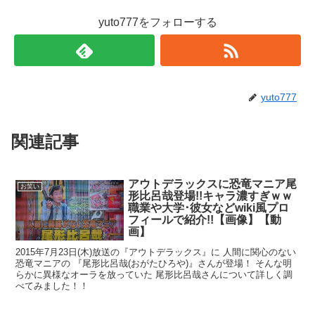
yuto777をフォローする
yuto777
関連記事
アウトデラックスに恐竜マニア尾
お笑い
形比呂哉登場!!キャラ濃すぎｗｗ
職業や大学･彼女などwiki風プロ
フィールで紹介!!【画像】【動
画】
2015年7月23日(木)放送の『アウトデラックス』に 人間に関心のない
恐竜マニアの 『尾形比呂哉(おがたひろや)』さんが登場！ そんな明
らかに異様なオーラを放っていた 尾形比呂哉さんについて詳しく調
べてみました！！