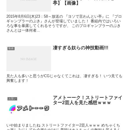
亭】【画像】
2015年8月6日(木)23：58～放送の 『ヨソで言わんとい亭』に 『プロ
ギャンブラーのぶき』さんが登場していました！ 番組内ではいろい
ろな事を暴露してくれるそうですが、 このプロギャンブラーのぶき
さんとは一体何者...
凄すぎる奴らの神技動画!!!
動画
見た人も多いと思うがCGじゃなくてこれは、凄すぎる！ いつ見ても
興奮します！
アメトーーク！ストリートファイ
お笑い
ター2芸人を見た感想ｗｗｗ
いや始まりましたね ストリートファイター2芸人ｗｗｗ めちゃくち
ゃ楽しみにしてた企画なだけに 普段はホトちゃんの無知も笑えるん