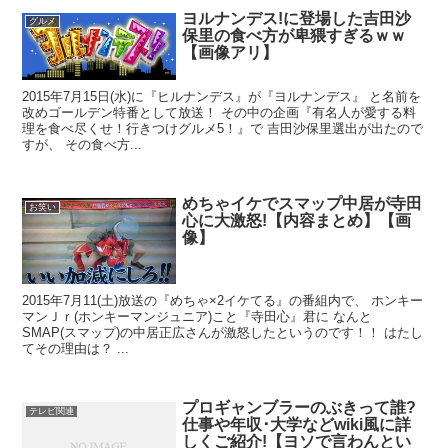
ヨルナンデス!に登場した吉田沙
グルメ
保里の食べ方が卑猥すぎるｗｗ
【画像アリ】
2015年7月15日(水)に『ヒルナンデス』が『ヨルナンデス』 と名前を
改めゴールデン特番として放送！ その中の企画『有名人が愛する料
理を食べ尽くせ！行きつけグルメ5！』で 吉田沙保里選出が出たので
すが、 その食べ方...
めちゃイケでスマップ中居が寺田
お笑い
心に大激怒!【内容まとめ】【画
像】
2015年7月11(土)放送の『めちゃ×2イケてる』の番組内で、 ホンキー
マンＪｒ(ホンキーマンジュニア)こと『寺田心』君に なんと
SMAP(スマップ)の中居正広さんが激怒したというのです！！ はたし
てその理由は？ ...
プロギャンブラーのぶきって誰?
テレビ関連
仕事や年収･大学などwiki風に詳
しくご紹介!【ヨソで言わんとい