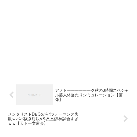
アメトーーーーーーク秋の3時間スペシャ
ル芸人体当たりシミュレーション【画
像】
メンタリストDaiGoがパフォーマンス失
敗ｗババ抜き対決VS坂上忍!神試合すぎ
ｗｗ【天下一文道会】