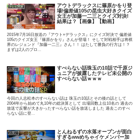
アウトデラックスに篠原かをり登
テレビ関連
場!偏差値105の昆虫大好きクイズ
女王が加藤一二三とクイズ対決!
結果は？【画像】【動画】
2015年7月16日放送の『アウト×デラックス』にクイズ対決で 偏差値
105のクイズ女王『篠原かをり』さんが登場！ そして対戦相手は将棋
界のレジェンド『加藤一二三』さん！！ はたして勝負の行方は！？
まずは2人のプロ...
すべらない話珠玉の10話で千原ジ
お笑い
ュニアが披露したテレビ未公開の
すべらない話ｗｗｗ
今回の人志松本のすべらない話は 珠玉の10話とその後の話として
2004年から始めて丸10年の総決算として 出場回数上位10名の 過去の
放送で反響が大きかったすべらない話を放送しました 過去このすべ
らない話に登...
とんねるずの水落オープンが面白
お笑い
すぎるwwめちゃイケメンバー加