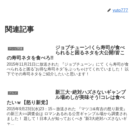
yuto777
関連記事
ジョブチューン!くら寿司が食べ
テレビ関連
られると困るネタを大公開!皆こ
の寿司ネタを食べろ!!
2015年11月21日に放送された 『ジョブチューン』にて くら寿司が食
べられると困る”お得な寿司ネタ”をぶっちゃけてくれていました！ 以
下でその寿司ネタをご紹介したいと思います！
新三大･絶対ハズさないギャンブ
グルメ
ル場めしが美味そう!コレは食べ
たいｗ【怒り新党】
2015年9月23日(水)23：15～放送された 『マツコ&有吉の怒り新党』
の新三大○○調査会は ロマンあるれる公営ギャンブル場から調査され
ました！ 題して！日本人が知っておくべき ”新3大絶対ハズさないギ
ャ...