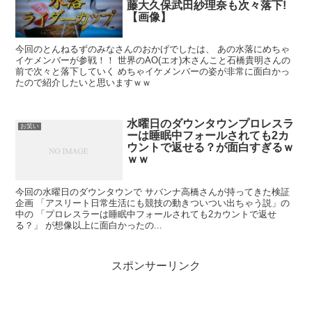
藤大久保武田紗理奈も次々落下!
【画像】
今回のとんねるずのみなさんのおかげでしたは、 あの水落にめちゃ
イケメンバーが参戦！！ 世界のAO(エオ)木さんこと石橋貴明さんの
前で次々と落下していく めちゃイケメンバーの姿が非常に面白かっ
たので紹介したいと思いますｗｗ
水曜日のダウンタウンプロレスラ
お笑い
ーは睡眠中フォールされても2カ
ウントで返せる？が面白すぎるｗ
ｗｗ
今回の水曜日のダウンタウンで サバンナ高橋さんが持ってきた検証
企画 「アスリート日常生活にも競技の動きついつい出ちゃう説」の
中の 「プロレスラーは睡眠中フォールされても2カウントで返せ
る？」 が想像以上に面白かったの...
スポンサーリンク