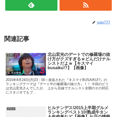
yuto777
関連記事
北山宏光のデートでの修羅場の抜
お笑い
け方がクズすぎるｗどんだけナル
シストだよｗ【キスマイ
busaiku!?】【画像】
2015年8月24日(月)23：00～放送された『キスマイBUSAIKU!?』の
ランキングテーマは『デート中の修羅場の抜け方』！！ 今回のビリ
は北山宏光さんでしたが、 上から目線でナルシスト全開のその対応
にスタジオでもブ...
ヒルナンデス!2015上半期グルメ
グルメ
ランキングベスト10!熟成牛タン
＆牛肉丼など【画像】お店の情報