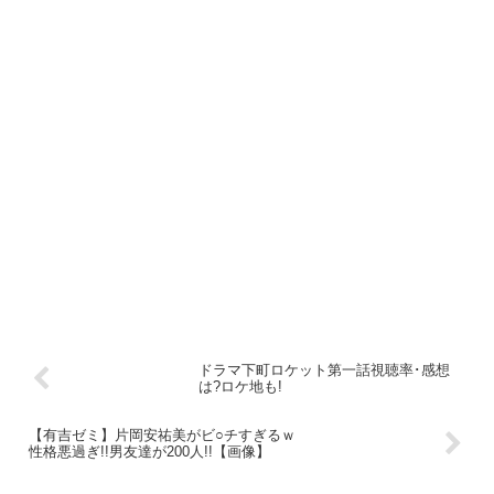
ドラマ下町ロケット第一話視聴率･感想
は?ロケ地も!
【有吉ゼミ】片岡安祐美がビ○チすぎるｗ
性格悪過ぎ!!男友達が200人!!【画像】