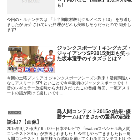
も!
今回のヒルナンデスは 「上半期取材殺到グルメベスト10」 を放送し
ましたが 紹介されていた料理がどれも美味しそうだったので 紹介し
ます!
ジャンクスポーツ！キングカズ・
スポーツ
ジャイアンツSP2015浜田も笑っ
た坂本選手のイタズラとは？
今回の土曜プレミアは ジャンクスポーツシーズン到来！活躍間違い
なしアスリートSP! といことで今年最初のジャンクスポーツです！
昔のレギュラー放送時から大好きだったこの番組 毎回、一流アスリ
ートの話が聞けて楽しいです...
鳥人間コンテスト2015の結果･優
スポーツ
勝チームは?まさかの驚異の記録
誕生!?【画像】
2015年9月2日(火)19：00～日本テレビで 『iwataniスペシャル鳥人間
コンテスト2015』が放送されました！ 今年もやってきましたね～鳥
人間コンテスト！ 毎年様々な感動を届けてくれる同コンテストは 今