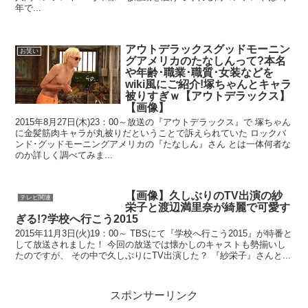
年で...
アウトデラックスグッドモーニン
お笑い
グアメリカのたなしんって?本名
や年齢･職業･職質･女装などを
wiki風にご紹介!塚ちゃんとキャラ
被りすぎｗ【アウトデラックス】
【画像】
2015年8月27日(木)23：00～放送の『アウトデラックス』で 塚ちゃん
に金髪筋肉キャラが丸被りだということで訴えられていた ロックバ
ンド･グッドモーニングアメリカの『たなしん』さん とは一体何者な
のか詳しく調べてみま...
【画像】久しぶりのTV出演の紗
テレビ関連
栄子と渡辺満里奈が綺麗で可愛す
ぎる!?学校へ行こう2015
2015年11月3日(火)19：00～ TBSにて『学校へ行こう2015』が特番と
して放送されました！ 今回の放送では懐かしのキャストも勢揃いし
たのですが、 その中で久しぶりにTV出演した？ 『紗栄子』さんと...
スポンサーリンク