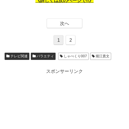
《詳しくは次のページで!!》
次へ
1
2
テレビ関連
バラエティ
しゃべくり007
堀江貴文
スポンサーリンク