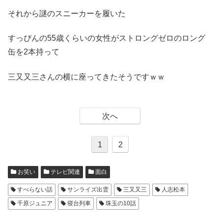
それから謎のスニーカーを履いた
すっぴんの55歳くらいの女性がストロングゼロのロング
缶を2本持って
三又又三さんの横に座ってきたそうですｗｗ
次へ
1
2
お笑い
テレビ関連
面白
すべらない話
サンライズ出雲
三又又三
人志松本
千原ジュニア
寝台列車
珠玉の10話