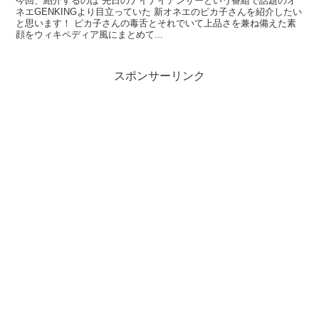
今回、紹介するのは 先日のナイナイアンサーという番組で話題のオ
ネエGENKINGより目立っていた 新オネエのピカ子さんを紹介したい
と思います！ ピカ子さんの毒舌とそれでいて上品さを兼ね備えた素
顔をウィキペディア風にまとめて...
スポンサーリンク