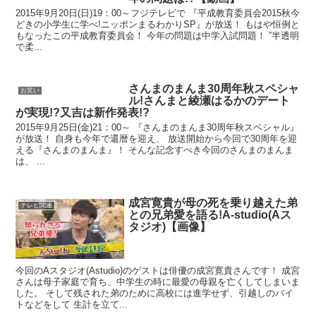
2015年9月20日(日)19：00～フジテレビで 『平成教育委員会2015秋今
どきの小学生に学べ!ニッポンまるわかりSP』が放送！ もはや恒例と
もなったこの平成教育委員会！ 今年の問題は中学入試問題！ ”半透明
で柔...
さんまのまんま30周年秋スペシャ
お笑い
ル!さんまと綾瀬はるかのデート
が実現!?又吉は新作発表!?
2015年9月25日(金)21：00～ 『さんまのまんま30周年秋スペシャル』
が放送！ 自身も今年で還暦を迎え、 放送開始から今回で30周年を迎
える『さんまのまんま』！ そんな記念すべき今回のさんまのまんま
は、 ...
成宮寛貴が母の死を乗り越えた弟
テレビ関連
との兄弟愛を語る!A-studio(Aス
タジオ)【画像】
今回のAスタジオ(Astudio)のゲストは俳優の成宮寛貴さんです！ 成宮
さんは母子家庭で育ち、中学生の時に最愛の母親を亡くしてしまいま
した。 そして残された弟のために高校には進学せず、引越しのバイ
トなどをして 生計を立て...