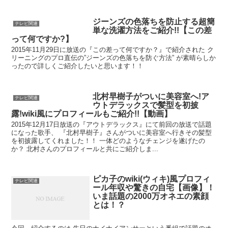
ジーンズの色落ちを防止する超簡
テレビ関連
単な洗濯方法をご紹介!!【この差
って何ですか?】
2015年11月29日に放送の『この差って何ですか？』で紹介された ク
リーニングのプロ直伝の”ジーンズの色落ちを防ぐ方法” が素晴らしか
ったので詳しくご紹介したいと思います！！
北村早樹子がついに美容室へ!ア
テレビ関連
ウトデラックスで髪型を初披
露!wiki風にプロフィールもご紹介!!【動画】
2015年12月17日放送の『アウトデラックス』にて前回の放送で話題
になった歌手、 『北村早樹子』さんがついに美容室へ行きその髪型
を初披露してくれました！！ 一体どのようなチェンジを遂げたの
か？ 北村さんのプロフィールと共にご紹介しま...
ピカ子のwiki(ウィキ)風プロフィ
テレビ関連
ール年収や驚きの自宅【画像】！
いま話題の2000万オネエの素顔
とは！？