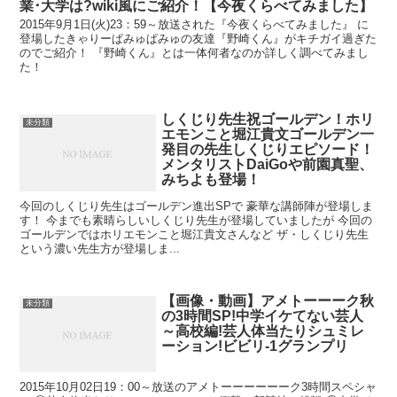
業･大学は?wiki風にご紹介！【今夜くらべてみました】
2015年9月1日(火)23：59～放送された『今夜くらべてみました』 に
登場したきゃりーぱみゅぱみゅの友達『野崎くん』がキチガイ過ぎた
のでご紹介！ 『野崎くん』とは一体何者なのか詳しく調べてみまし
た！
しくじり先生祝ゴールデン！ホリ
未分類
エモンこと堀江貴文ゴールデン一
発目の先生しくじりエピソード！
メンタリストDaiGoや前園真聖、
みちよも登場！
今回のしくじり先生はゴールデン進出SPで 豪華な講師陣が登場しま
す！ 今までも素晴らしいしくじり先生が登場していましたが 今回の
ゴールデンではホリエモンこと堀江貴文さんなど ザ・しくじり先生
という濃い先生方が登場しま...
【画像・動画】アメトーーーク秋
未分類
の3時間SP!中学イケてない芸人
～高校編!芸人体当たりシュミレ
ーション!ビビリ-1グランプリ
2015年10月02日19：00～放送のアメトーーーーーーク3時間スペシャ