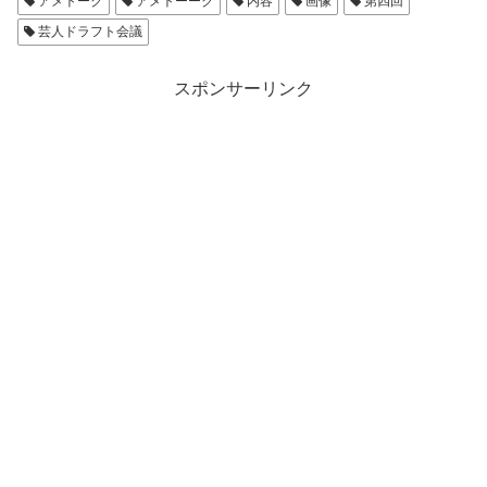
アメトーク
アメトーーク
内容
画像
第四回
芸人ドラフト会議
スポンサーリンク