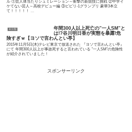
ル ①芸人体当たりシュミレーション～衝撃の新競技に挑戦 ②中学イ
ケてない芸人～高校デビュー編 ③ビビリ-1グランプリ 豪華3本立
て！！！！！ ...
年間300人以上死亡の”一人SM”と
未分類
は!?谷川明日香が実態を暴露!危
険すぎｗ【ヨソで言わんとい亭】
2015年11月5日(木)テレビ東京で放送された 『ヨソで言わんとい亭』
にて 年間300人以上が事故死すると言われている ”一人SM”の危険性
が紹介されていました！
スポンサーリンク