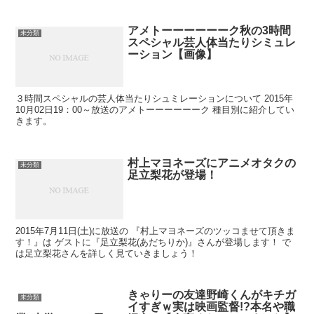
アメトーーーーーーク秋の3時間
未分類
スペシャル芸人体当たりシミュレ
ーション【画像】
３時間スペシャルの芸人体当たりシュミレーションについて 2015年
10月02日19：00～放送のアメトーーーーーーク 種目別に紹介してい
きます。
村上マヨネーズにアニメオタクの
未分類
足立梨花が登場！
2015年7月11日(土)に放送の 『村上マヨネーズのツッコませて頂きま
す！』は ゲストに『足立梨花(あだちりか)』さんが登場します！ で
は足立梨花さんを詳しく見ていきましょう！
きゃりーの友達野崎くんがキチガ
未分類
イすぎｗ実は映画監督!?本名や職