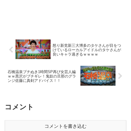
怒り新党新三大博多のタケさんが目をつ
けているローカルアイドルのタケさんが
良いキャラ過ぎるｗｗｗｗ
石橋温泉ブチぬき1時間SP再び女芸人編
ｗｗ黒沢がブチギレ！鬼奴の旦那のグラ
ンジ佐藤に真剣アドバイス！！
コメント
コメントを書き込む