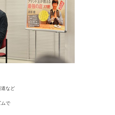
報道など
ズムで