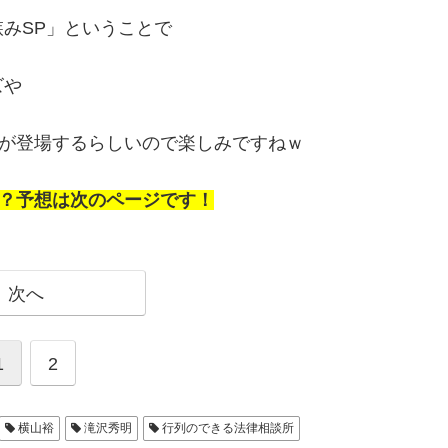
みSP」ということで
ズや
Yが登場するらしいので楽しみですねｗ
は？予想は次のページです！
次へ
1
2
横山裕
滝沢秀明
行列のできる法律相談所