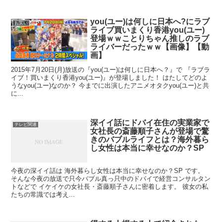
you(ユー)は何しに日本へ?にラブ
お笑い
ライブ買いまくり香港you(ユー)
登場ｗｗことりちゃん推しのラブ
ライバーだったｗｗ【画像】【動
画】
2015年7月20日(月)放送の『you(ユー)は何しに日本へ？』で 『ラブラ
イブ！買いまくり香港you(ユー)』が登場しました！ はたしてどのよ
うなyou(ユー)なのか？ 今までに出演したアニメオタクyou(ユー)と共
に...
深イイ話にドバイ在住の実業家で
テレビ関連
女社長の斎藤順子さんが登場で驚
きのバブルライフとは？海外暮ら
し女性は本当に幸せなのか？SP
今夜の深イイ話は 海外暮らし女性は本当に幸せなのか？SP です。
そんな今夜の放送で只今バブル真っ只中のドバイで経営コンサルタン
トなどで イケイケの女社長・斎藤順子さんに密着します。 彼女の私
たちの常識では考え...