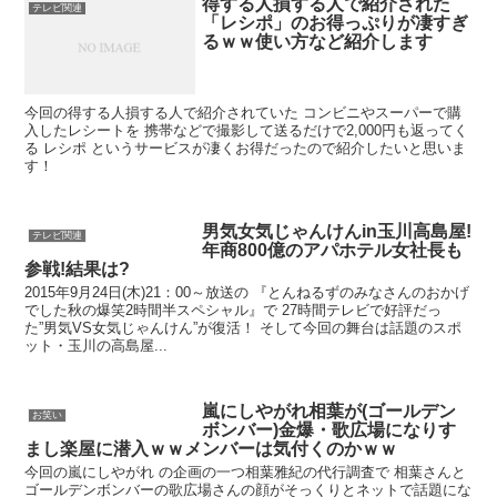
得する人損する人で紹介された
テレビ関連
「レシポ」のお得っぷりが凄すぎ
るｗｗ使い方など紹介します
今回の得する人損する人で紹介されていた コンビニやスーパーで購
入したレシートを 携帯などで撮影して送るだけで2,000円も返ってく
る レシポ というサービスが凄くお得だったので紹介したいと思いま
す！
男気女気じゃんけんin玉川高島屋!
テレビ関連
年商800億のアパホテル女社長も
参戦!結果は?
2015年9月24日(木)21：00～放送の 『とんねるずのみなさんのおかげ
でした秋の爆笑2時間半スペシャル』で 27時間テレビで好評だっ
た”男気VS女気じゃんけん”が復活！ そして今回の舞台は話題のスポ
ット・玉川の高島屋...
嵐にしやがれ相葉が(ゴールデン
お笑い
ボンバー)金爆・歌広場になりす
まし楽屋に潜入ｗｗメンバーは気付くのかｗｗ
今回の嵐にしやがれ の企画の一つ相葉雅紀の代行調査で 相葉さんと
ゴールデンボンバーの歌広場さんの顔がそっくりとネットで話題にな