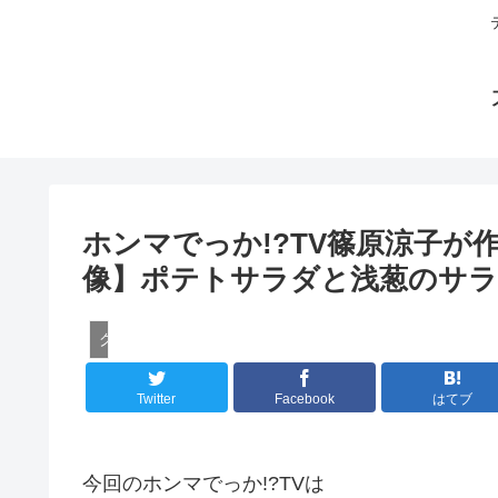
ホンマでっか!?TV篠原涼子
像】ポテトサラダと浅葱のサ
グルメ
Twitter
Facebook
はてブ
今回のホンマでっか!?TVは