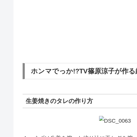
ホンマでっか!?TV篠原涼子が作
生姜焼きのタレの作り方