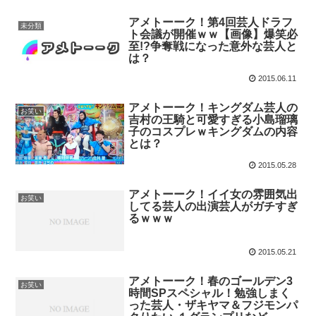
アメトーーク！第4回芸人ドラフ
未分類
ト会議が開催ｗｗ【画像】爆笑必
至!?争奪戦になった意外な芸人と
は？
2015.06.11
アメトーーク！キングダム芸人の
お笑い
吉村の王騎と可愛すぎる小島瑠璃
子のコスプレｗキングダムの内容
とは？
2015.05.28
アメトーーク！イイ女の雰囲気出
お笑い
してる芸人の出演芸人がガチすぎ
るｗｗｗ
2015.05.21
アメトーーク！春のゴールデン3
お笑い
時間SPスペシャル！勉強しまく
った芸人・ザキヤマ＆フジモンパ