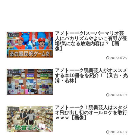
アメトーーク!スーパーマリオ芸
お笑い
人にバカリズムやよいこ有野が登
場!気になる放送内容は？【画
像】
2015.06.25
アメトーーク読書芸人がオススメ
お笑い
する本10冊をを紹介！【又吉・光
浦・若林】
2015.06.19
アメトーーク！読書芸人はスタジ
お笑い
オ飛び出し初のオールロケを敢行
ｗｗｗ【画像】
2015.06.18