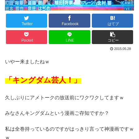
Twitter
Facebook
はてブ
Pocket
LINE
コピー
2015.05.28
いやー来ましたねｗ
「キングダム芸人！」
久しぶりにアメトークの放送前にワクワクしてますｗ
みなさんキングダムという漫画ご存知ですか？
私は全巻持っているのですがはっきり言って神漫画ですｗ
ｗ