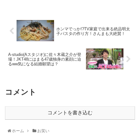
ホンマでっか!?TV家庭で出来る絶品明太
子パスタの作り方！さんまも大絶賛！
A-studio(Aスタジオ)に佐々木蔵之介が登
場！JKT48にはまる47歳独身の素顔に迫
るww気になる結婚願望は？
コメント
コメントを書き込む
ホーム
お笑い