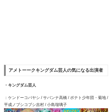
アメトーークキングダム芸人の気になる出演者
・キングダム芸人
：ケンドーコバヤシ / サバンナ高橋 / ポテト少年団・菊地 /
平成ノブシコブシ吉村 / 小島瑠璃子