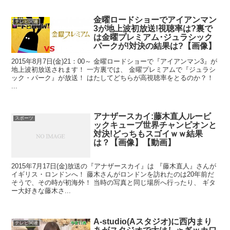
金曜ロードショーでアイアンマン
テレビ関連
3が地上波初放送!視聴率は?裏で
は金曜プレミアム･ジュラシック
パークが!対決の結果は?【画像】
2015年8月7日(金)21：00～ 金曜ロードショーで『アイアンマン3』が
地上波初放送されます！ 一方裏では、 金曜プレミアムで『ジュラシ
ック・パーク』が放送！ はたしてどちらが高視聴率をとるのか？！
...
アナザースカイ:藤木直人ルービ
スポーツ
ックキューブ世界チャンピオンと
対決!どっちもスゴイｗｗ結果
は？【画像】【動画】
2015年7月17日(金)放送の『アナザースカイ』は 『藤木直人』さんが
イギリス・ロンドンへ！ 藤木さんがロンドンを訪れたのは20年前だ
そうで、その時が初海外！ 当時の写真と同じ場所へ行ったり、 ギタ
ー大好きな藤木さ...
A-studio(Aスタジオ)に西内まり
テレビ関連