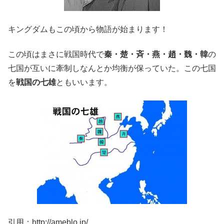
キングダムもこの頃から物語が始まります！
この頃はまさに戦国時代で
秦・楚・斉・燕・趙・魏・韓
の
七国が互いに牽制しなんとか均衡が保っていた。この七国
を
戦国の七雄
ともいいます。
引用：http://ameblo.jp/