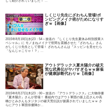
して紹介されていました！ ...
しくじり先生にざわちん登場!ポ
テレビ関連
ンピングメイク術がためになりす
ぎｗ【画像】
2015年8月19日(水)23：54～放送の 『しくじり先生夏休み特別授業ス
ペシャル』に モノまねメイクで世間を震撼させた『ざわちん』さん
がしくじり先生として登場！ ざわちんさんは『スッピンを見せたら
「なんじゃこりゃ！？」...
アウトデラックス夏木陽介の破天
お笑い
荒な武勇伝がヤバすぎるｗｗ麻雀
が健康診断代わりｗ【画像】
2015年8月27日(木)23：00～放送の 『アウトデラックス』に大物俳優
『夏木陽介』さんが登場！ 番組内ではアウト軍団の坂上忍さんや高
橋ひとみさんもタジタジの破天荒伝説が披露されていましたｗｗ さ
らにアウト軍団俳優陣か...