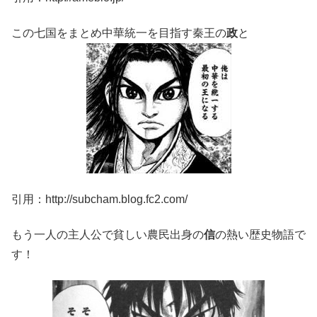
この七国をまとめ中華統一を目指す秦王の
政
と
引用：http://subcham.blog.fc2.com/
もう一人の主人公で貧しい農民出身の
信
の熱い歴史物語で
す！