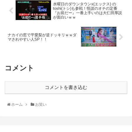
水曜日のダウンタウンx(エックス) の
toshi(トシ)も参戦！怪談のオチの定番
『お前だー』一番上手いのは大仁田厚説
が面白いｗｗ
ナカイの窓で平愛梨が逆ドッキリｗｗダ
マされやすい人SP！！
コメント
コメントを書き込む
ホーム
お笑い