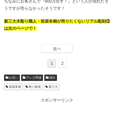
ちなみにお客さんで『600万出す！』という人が現れたそ
うですが売らなかったそうです！
新三大木彫り職人・前原冬樹が売りたくないリアル彫刻③
は次のページで！
次へ
1
2
お笑い
テレビ関連
面白
前原冬樹
怒り新党
新三大
スポンサーリンク