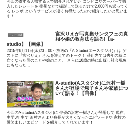
今回の得する人損する人で紹介されていた コンビニやスーパーで購
入したレシートを 携帯などで撮影して送るだけで2,000円も返ってく
る レシポ というサービスが凄くお得だったので紹介したいと思いま
す！
宮沢りえが写真集サンタフェの真
テレビ関連
相や娘の教育法を語る!【a-
studio】【画像】
2015年9月11日(金)23：00～放送の『A-Studio(エースタジオ)』は ゲ
ストに『宮沢りえ』さんを迎えてのトーク！ 番組内では去年の秋に
亡くなった母のことや娘のこと、 さらに18歳の時に出版し社会現象
にもなった...
A-studio(Aスタジオ)に沢村一樹
テレビ関連
さんが登場で息子さんや家族につ
いて語る！【画像】
今回のA-studio(Aスタジオ)に 俳優の沢村一樹さんが登場して 現在、
中学3年生で 沢村さんより身長が大きくなったエピソードや 家族の
微笑ましいエピソードを紹介してくれています！