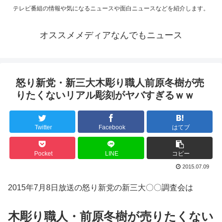
テレビ番組の情報や気になるニュースや面白ニュースなどを紹介します。
オススメメディアなんでもニュース
怒り新党・新三大木彫り職人前原冬樹が売
りたくないリアル彫刻がヤバすぎるｗｗ
Twitter
Facebook
はてブ
Pocket
LINE
コピー
2015.07.09
2015年7月8日放送の怒り新党の新三大〇〇調査会は
木彫り職人・前原冬樹が売りたくない