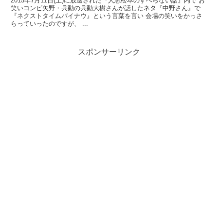
2015年7月11日(土)に放送された『人志松本のすべらない話』内で お
笑いコンビ矢野・兵動の兵動大樹さんが話したネタ『中野さん』で
『ネクストタイムバイナウ』という言葉を言い 会場の笑いをかっさ
らっていったのですが、 ...
スポンサーリンク