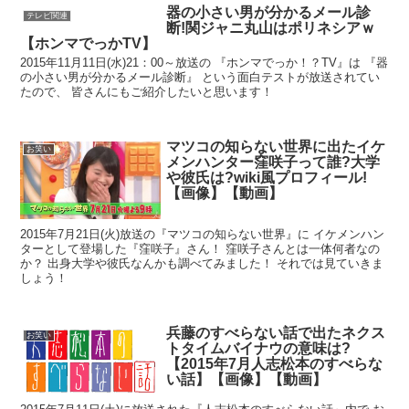
器の小さい男が分かるメール診
テレビ関連
断!関ジャニ丸山はポリネシアｗ
【ホンマでっかTV】
2015年11月11日(水)21：00～放送の 『ホンマでっか！？TV』は 『器
の小さい男が分かるメール診断』 という面白テストが放送されてい
たので、 皆さんにもご紹介したいと思います！
マツコの知らない世界に出たイケ
お笑い
メンハンター窪咲子って誰?大学
や彼氏は?wiki風プロフィール!
【画像】【動画】
2015年7月21日(火)放送の『マツコの知らない世界』に イケメンハン
ターとして登場した『窪咲子』さん！ 窪咲子さんとは一体何者なの
か？ 出身大学や彼氏なんかも調べてみました！ それでは見ていきま
しょう！
兵藤のすべらない話で出たネクス
お笑い
トタイムバイナウの意味は?
【2015年7月人志松本のすべらな
い話】【画像】【動画】