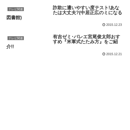
詐欺に遭いやすい度テスト!あな
テレビ関連
たは大丈夫?(中居正広のミになる
図書館)
2015.12.23
有吉ゼミ･バレエ宮尾俊太郎おす
テレビ関連
すめ『米軍式たたみ方』をご紹
介!!
2015.12.21