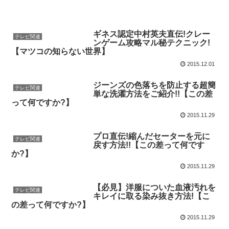
ギネス認定中村英夫直伝!クレー
テレビ関連
ンゲーム攻略マル秘テクニック!
【マツコの知らない世界】
2015.12.01
ジーンズの色落ちを防止する超簡
テレビ関連
単な洗濯方法をご紹介!!【この差
って何ですか?】
2015.11.29
プロ直伝!縮んだセーターを元に
テレビ関連
戻す方法!!【この差って何です
か?】
2015.11.29
【必見】洋服についた血液汚れを
テレビ関連
キレイに取る染み抜き方法!【こ
の差って何ですか?】
2015.11.29