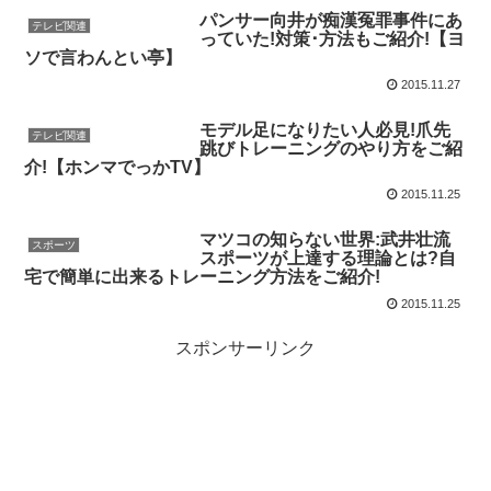
パンサー向井が痴漢冤罪事件にあ
テレビ関連
っていた!対策･方法もご紹介!【ヨ
ソで言わんとい亭】
2015.11.27
モデル足になりたい人必見!爪先
テレビ関連
跳びトレーニングのやり方をご紹
介!【ホンマでっかTV】
2015.11.25
マツコの知らない世界:武井壮流
スポーツ
スポーツが上達する理論とは?自
宅で簡単に出来るトレーニング方法をご紹介!
2015.11.25
スポンサーリンク